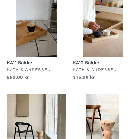
KA11
KA12
Bakke
Bakke
KA11 Bakke
KA12 Bakke
FORHANDLER
FORHANDLER
KATH & ANDERSEN
KATH & ANDERSEN
Normalpris
550,00 kr
Normalpris
375,00 kr
Nor
Sif
fra
fra
Katholm
Katholm
serien,
serien,
Skammel
Skammel
i
i