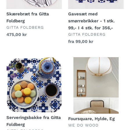
I
4
Skærebræt fra Gitta
Gavesæt med
stk.
Foldberg
smørrebrikker - 1 stk.
for
FORHANDLER
GITTA FOLDBERG
99,- I 4 stk. for 356,-
356,-
FORHANDLER
Normalpris
475,00 kr
GITTA FOLDBERG
Normalpris
fra 99,00 kr
Serveringsbakke
Foursquare,
fra
Hylde,
Gitta
Eg
Foldberg
Serveringsbakke fra Gitta
Foursquare, Hylde, Eg
Foldberg
FORHANDLER
WE DO WOOD