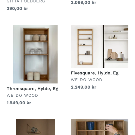
FORHANDLER
GITTA FOLDBERG
Normalpris
2.099,00 kr
Normalpris
390,00 kr
Threesquare,
Fivesquare,
Hylde,
Hylde,
Eg
Eg
Fivesquare, Hylde, Eg
FORHANDLER
WE DO WOOD
Normalpris
2.249,00 kr
Threesquare, Hylde, Eg
FORHANDLER
WE DO WOOD
Normalpris
1.949,00 kr
Loop
KA33
hylde
Kopkasse