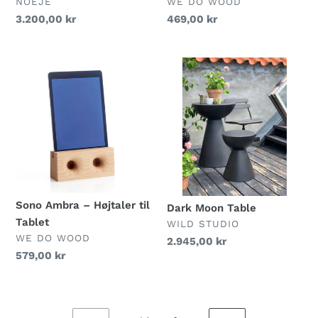
FORHANDLER
FORHANDLER
NOEJE
WE DO WOOD
Normalpris
3.200,00 kr
Normalpris
469,00 kr
Sono
Dark
Ambra
Moon
–
Table
Højtaler
til
Tablet
Sono Ambra – Højtaler til
Dark Moon Table
Tablet
FORHANDLER
WILD STUDIO
FORHANDLER
WE DO WOOD
Normalpris
2.945,00 kr
Normalpris
579,00 kr