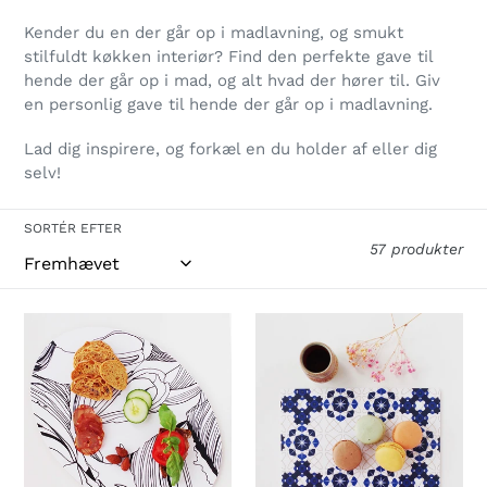
l
Kender du en der går op i madlavning, og smukt
e
stilfuldt køkken interiør? Find den perfekte gave til
hende der går op i mad, og alt hvad der hører til. Giv
k
en personlig gave til hende der går op i madlavning.
t
Lad dig inspirere, og forkæl en du holder af eller dig
selv!
i
o
SORTÉR EFTER
57 produkter
n
:
Skærebræt
Gavesæt
fra
med
Gitta
smørrebrikker
Foldberg
-
1
stk.
99,-