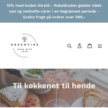
Gå
10% med koden Xtra10 - Rabatkoden gælder både
til
nye og nedsatte varer i en begrænset periode -
indhold
Gratis fragt på ordrer over 499,-
Søg
Log ind
Indkøbs
K
Til køkkenet til hende
o
l