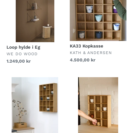
i
Eg
KA33 Kopkasse
Loop hylde i Eg
FORHANDLER
KATH & ANDERSEN
FORHANDLER
WE DO WOOD
Normalpris
4.500,00 kr
Normalpris
1.249,00 kr
KA32
KA31
Kopkasse
Kopkasse