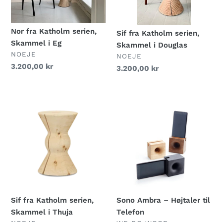
Eg
Douglas
Nor fra Katholm serien,
Sif fra Katholm serien,
Skammel i Eg
Skammel i Douglas
FORHANDLER
NOEJE
FORHANDLER
NOEJE
Normalpris
3.200,00 kr
Normalpris
3.200,00 kr
Sif
Sono
fra
Ambra
Katholm
–
serien,
Højtaler
Skammel
til
i
Telefon
Thuja
Sif fra Katholm serien,
Sono Ambra – Højtaler til
Skammel i Thuja
Telefon