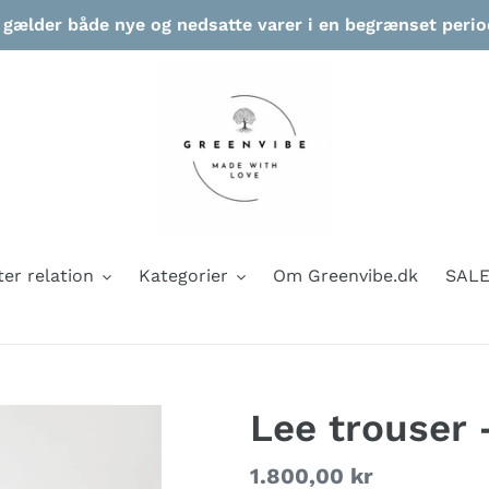
ælder både nye og nedsatte varer i en begrænset periode
ter relation
Kategorier
Om Greenvibe.dk
SAL
Lee trouser 
Normalpris
1.800,00 kr