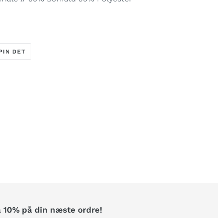
PIN
PIN DET
PÅ
R
PINTEREST
å 10% på din næste ordre!