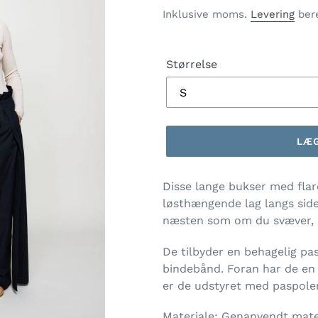
Inklusive moms.
Levering
bere
Størrelse
LÆG
Lægger
Disse lange bukser med flar
produkt
løsthængende lag langs side
i
næsten som om du svæver, n
din
indkøbskurv
De tilbyder en behagelig pas
bindebånd. Foran har de en 
er de udstyret med paspole
Materiale:
Genanvendt mater