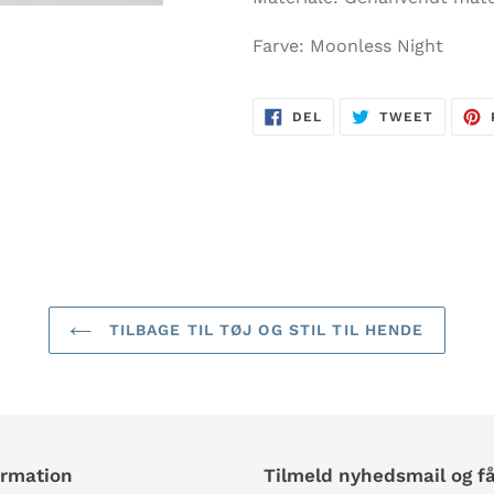
Farve:
Moonless Night
DEL
TWEET
DEL
TWEET
PÅ
PÅ
FACEBOOK
TWITTE
TILBAGE TIL TØJ OG STIL TIL HENDE
ormation
Tilmeld nyhedsmail og f