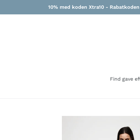
Gå
10% med koden Xtra10 - Rabatkoden g
til
indhold
Find gave ef