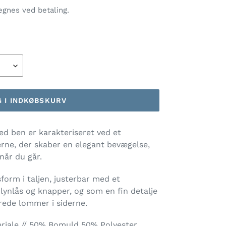
gnes ved betaling.
 I INDKØBSKURV
ed ben er karakteriseret ved et
rne, der skaber en elegant bevægelse,
år du går.
form i taljen, justerbar med et
lynlås og knapper, og som en fin detalje
rede lommer i siderne.
iale // 50% Bomuld 50% Polyester