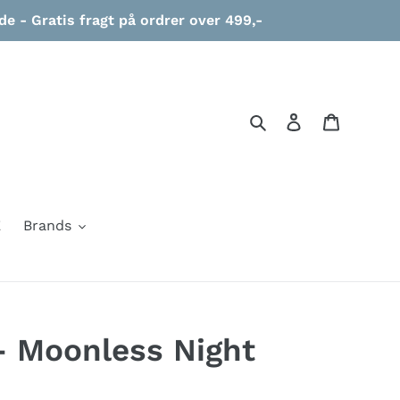
 - Gratis fragt på ordrer over 499,-
Søg
Log ind
Indkøbs
E
Brands
- Moonless Night