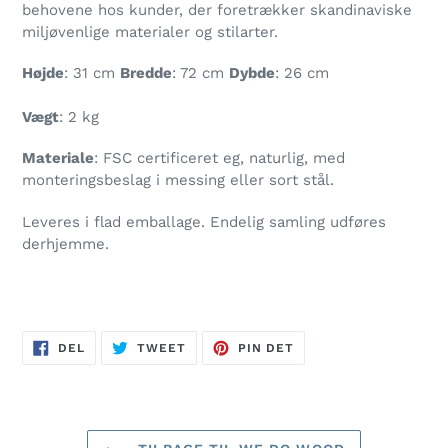
behovene hos kunder, der foretrækker skandinaviske
miljøvenlige materialer og stilarter.
Højde
: 31 cm
Bredde
: 72 cm
Dybde
: 26 cm
Vægt
: 2 kg
Materiale
: FSC certificeret eg, naturlig, med
monteringsbeslag i messing eller sort stål.
Leveres i flad emballage. Endelig samling udføres
derhjemme.
DEL
TWEET
PIN
DEL
TWEET
PIN DET
PÅ
PÅ
PÅ
FACEBOOK
TWITTER
PINTEREST