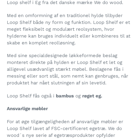
Loop shelf i Eg fra det danske mærke We do wood.
produkt
i
Med en omformning af en traditionel hylde tilbyder
din
Loop Shelf både ny form og funktion. Loop Shelf er et
indkøbskurv
meget fleksibelt og modulært reolsystem, hvor
hylderne kan bruges individuelt eller kombineres til at
skabe en komplet reolløsning.
Med sine specialdesignede løkkeformede beslag
monteret direkte på hylden er Loop Shelf et let og
alligevel usædvanligt stærkt møbel. Beslagene fås i
messing eller sort stål, som nemt kan genbruges, når
produktet har nået slutningen af sin levetid.
Loop Shelf fås også i
bambus
og
røget eg.
Ansvarlige møbler
For at øge tilgængeligheden af ansvarlige møbler er
Loop Shelf lavet af FSC-certificeret egetræ. We do
wood´s nye serie af egetræsprodukter opfylder