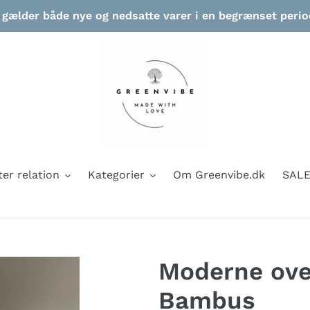
ælder både nye og nedsatte varer i en begrænset periode
ter relation
Kategorier
Om Greenvibe.dk
SAL
Moderne over
Bambus