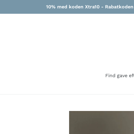
Gå
10% med koden Xtra10 - Rabatkoden g
til
indhold
Find gave ef