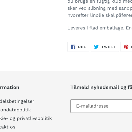
du bruge en fugtig klud me
sker ved slibning med sandpa
hvorefter linolie skal påføre
Leveres i flad emballage. E
DEL
TWEET
DEL
TWEET
PÅ
PÅ
FACEBOOK
TWITTE
ormation
Tilmeld nyhedsmail og f
elsbetingelser
ondatapolitik
ie- og privatlivspolitik
takt os