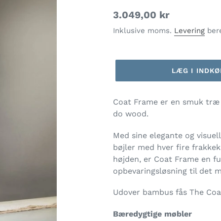
Normalpris
3.049,00 kr
Inklusive moms.
Levering
bere
LÆG I INDK
Lægger
Coat Frame er en smuk træ
produkt
do wood.
i
din
Med sine elegante og visuel
indkøbskurv
bøjler med hver fire frakkek
højden, er Coat Frame en fu
opbevaringsløsning til det 
Udover bambus fås The Coat
Bæredygtige møbler