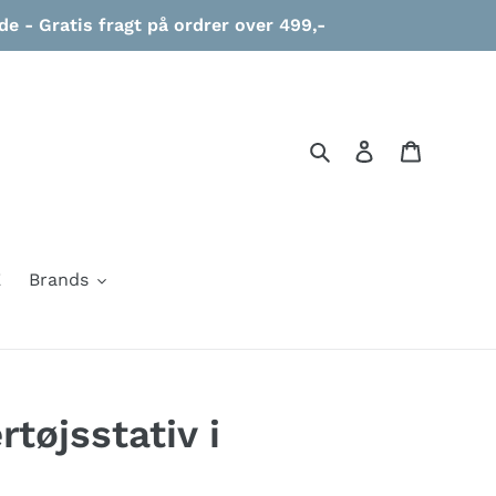
 - Gratis fragt på ordrer over 499,-
Søg
Log ind
Indkøbs
E
Brands
tøjsstativ i