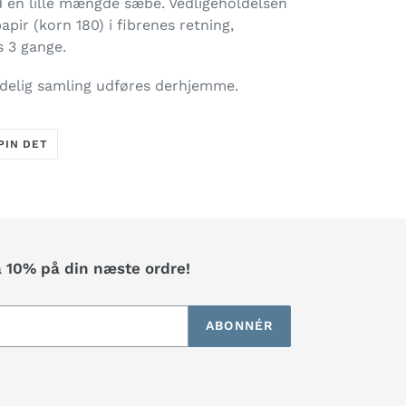
d en lille mængde sæbe. Vedligeholdelsen
pir (korn 180) i fibrenes retning,
s 3 gange.
ndelig samling udføres derhjemme.
PIN
PIN DET
PÅ
R
PINTEREST
å 10% på din næste ordre!
ABONNÉR