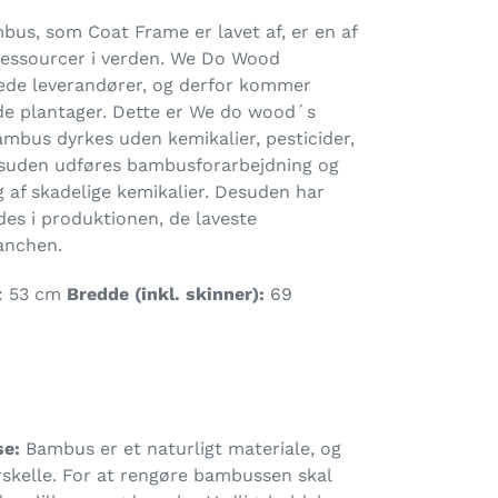
us, som Coat Frame er lavet af, er en af
essourcer i verden. We Do Wood
rede leverandører, og derfor kommer
ede plantager. Dette er We do wood´s
ambus dyrkes uden kemikalier, pesticider,
Desuden udføres bambusforarbejdning og
 af skadelige kemikalier. Desuden har
des i produktionen, de laveste
anchen.
: 53 cm
Bredde (inkl. skinner):
69
se:
Bambus er et naturligt materiale, og
skelle. For at rengøre bambussen skal