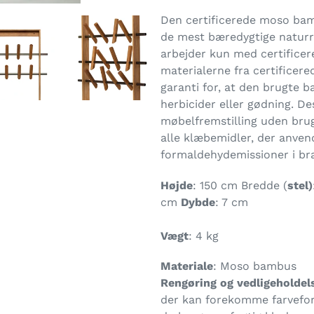
Den certificerede moso bamb
de mest bæredygtige naturr
arbejder kun med certifice
materialerne fra certificer
garanti for, at den brugte b
herbicider eller gødning. 
møbelfremstilling uden brug
alle klæbemidler, der anven
formaldehydemissioner i br
Højde
: 150 cm Bredde (
stel)
cm
Dybde
: 7 cm
Vægt
: 4 kg
Materiale
: Moso bambus
Rengøring og vedligeholdel
der kan forekomme farvefor