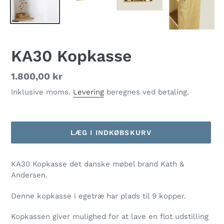
KA30 Kopkasse
Normalpris
1.800,00 kr
Inklusive moms.
Levering
beregnes ved betaling.
LÆG I INDKØBSKURV
Lægger
KA30 Kopkasse det danske møbel brand Kath &
produkt
Andersen.
i
din
Denne kopkasse i egetræ har plads til 9 kopper.
indkøbskurv
Kopkassen giver mulighed for at lave en flot udstilling