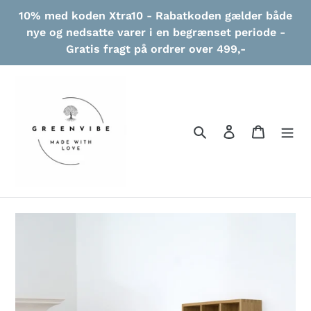
Gå
10% med koden Xtra10 - Rabatkoden gælder både
til
nye og nedsatte varer i en begrænset periode -
indhold
Gratis fragt på ordrer over 499,-
Søg
Log ind
Indkøbs