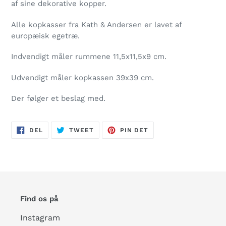
af sine dekorative kopper.
Alle kopkasser fra Kath & Andersen er lavet af
europæisk egetræ.
Indvendigt måler rummene 11,5x11,5x9 cm.
Udvendigt måler kopkassen 39x39 cm.
Der følger et beslag med.
DEL
TWEET
PIN
DEL
TWEET
PIN DET
PÅ
PÅ
PÅ
FACEBOOK
TWITTER
PINTEREST
Find os på
Instagram