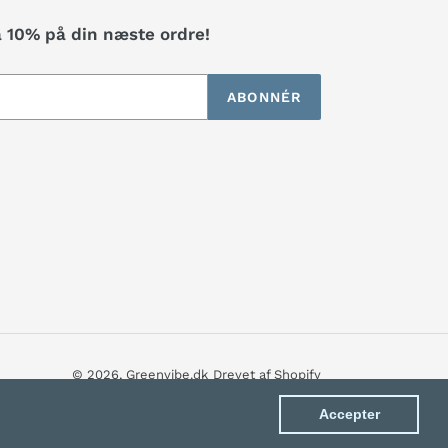
å 10% på din næste ordre!
ABONNÉR
© 2026,
Greenvibe.dk
Drevet af Shopify
Accepter