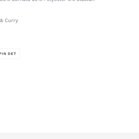
 & Curry
PIN
PIN DET
PÅ
R
PINTEREST