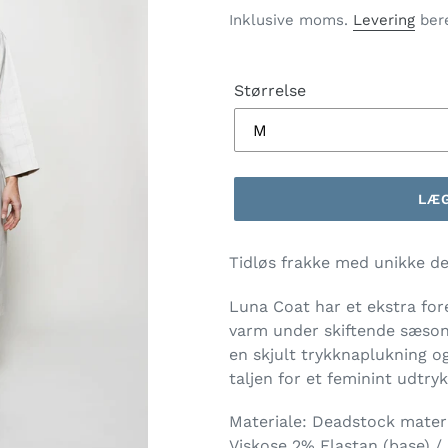
Inklusive moms.
Levering
bere
Størrelse
LÆG
Lægger
Tidløs frakke med unikke det
produkt
i
Luna Coat har et ekstra for
din
varm under skiftende sæson
indkøbskurv
en skjult trykknaplukning og
taljen for et feminint udtryk
Materiale:
Deadstock materi
Viskose 2% Elastan (base) 