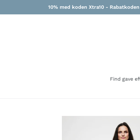
Gå
10% med koden Xtra10 - Rabatkoden g
til
indhold
Find gave ef