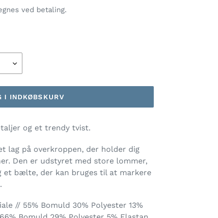
gnes ved betaling.
 I INDKØBSKURV
aljer og et trendy tvist.
et lag på overkroppen, der holder dig
er. Den er udstyret med store lommer,
 et bælte, der kan bruges til at markere
.
ale // 55% Bomuld 30% Polyester 13%
/ 66% Bomuld 29% Polyester 5% Elastan