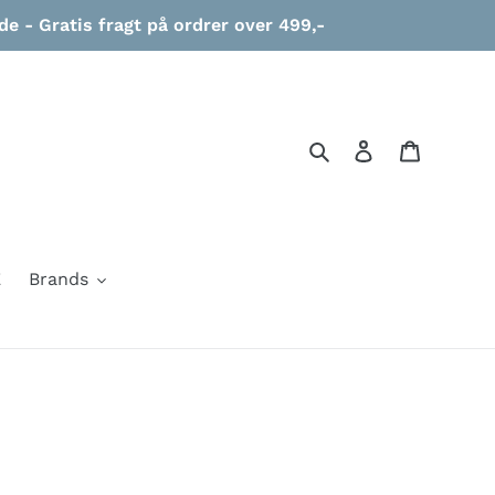
 - Gratis fragt på ordrer over 499,-
Søg
Log ind
Indkøbs
E
Brands