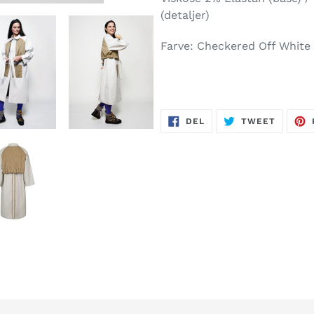
(detaljer)
Farve: Checkered Off White
DEL
TWEET
DEL
TWEET
PÅ
PÅ
FACEBOOK
TWITTE