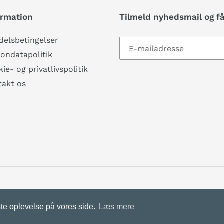
ormation
Tilmeld nyhedsmail og f
elsbetingelser
ondatapolitik
ie- og privatlivspolitik
takt os
te oplevelse på vores side.
Læs mere