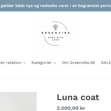
ælder både nye og nedsatte varer i en begrænset periode
ter relation
Kategorier
Om Greenvibe.dk
SAL
Luna coat
Normalpris
2.500,00 kr